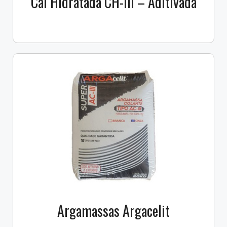
Cal Hidratada CH-III – Aditivada
Argamassas Argacelit