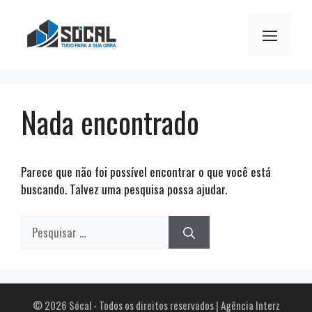
Pular
para
Menu
o
conteúdo
Nada encontrado
Parece que não foi possível encontrar o que você está
buscando. Talvez uma pesquisa possa ajudar.
Pesquisar
por:
© 2026 Sócal - Todos os direitos reservados | Agência Interz